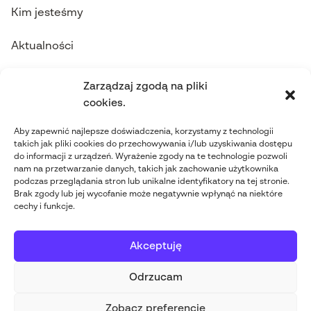
Kim jesteśmy
Aktualności
Skontaktuj się z nami
Zarządzaj zgodą na pliki
cookies.
contact@abgi-poland.com
Aby zapewnić najlepsze doświadczenia, korzystamy z technologii
takich jak pliki cookies do przechowywania i/lub uzyskiwania dostępu
+48 698 542 337
do informacji z urządzeń. Wyrażenie zgody na te technologie pozwoli
nam na przetwarzanie danych, takich jak zachowanie użytkownika
Obserwuj nas
podczas przeglądania stron lub unikalne identyfikatory na tej stronie.
Brak zgody lub jej wycofanie może negatywnie wpłynąć na niektóre
cechy i funkcje.
Akceptuję
Odrzucam
ABGi Poland 2026
-
Polityka
Stworzone przez
Zobacz preferencje