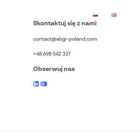
podatkowe
Wnioski
PL
EN
Skontaktuj się z nami
contact@abgi-poland.com
+48 698 542 337
Obserwuj nas