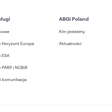
Aktualności
Funding Map
Ulgi 
ługi
ABGi Poland
tkowe
Kim jesteśmy
o Horyzont Europa
Aktualności
o ESA
o PARP i NCBiR
i komunikacja