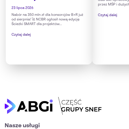
dual use opracow
przez MŚP i dużyc
23 lipca 2026
Nabór na 350 mln zł dla konsorcjów B+R już
Czytaj dalej
od sierpnia! 🚀 NCBR ogłosił nową edycję
Ścieżki SMART dla projektów...
Czytaj dalej
Nasze usługi