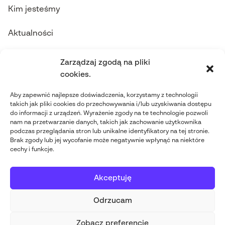
Kim jesteśmy
Aktualności
Skontaktuj się z nami
Zarządzaj zgodą na pliki
cookies.
contact@abgi-poland.com
Aby zapewnić najlepsze doświadczenia, korzystamy z technologii
takich jak pliki cookies do przechowywania i/lub uzyskiwania dostępu
+48 698 542 337
do informacji z urządzeń. Wyrażenie zgody na te technologie pozwoli
nam na przetwarzanie danych, takich jak zachowanie użytkownika
Obserwuj nas
podczas przeglądania stron lub unikalne identyfikatory na tej stronie.
Brak zgody lub jej wycofanie może negatywnie wpłynąć na niektóre
cechy i funkcje.
Akceptuję
Odrzucam
ABGi Poland 2026
-
Polityka
Stworzone przez
Zobacz preferencje