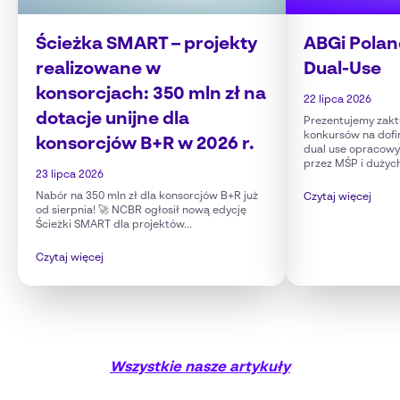
Ścieżka SMART – projekty
ABGi Polan
realizowane w
Dual-Use
konsorcjach: 350 mln zł na
22 lipca 2026
dotacje unijne dla
Prezentujemy zakt
konkursów na dofi
konsorcjów B+R w 2026 r.
dual use opracow
przez MŚP i dużyc
23 lipca 2026
Nabór na 350 mln zł dla konsorcjów B+R już
Czytaj więcej
od sierpnia! 🚀 NCBR ogłosił nową edycję
Ścieżki SMART dla projektów...
Czytaj więcej
Wszystkie nasze artykuły