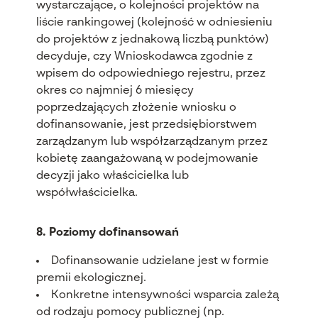
wystarczające, o kolejności projekt
ów na
li
ście rankingowej (kolejność w odniesieniu
do projekt
ów z jednakow
ą liczbą punkt
ów)
decyduje, czy Wnioskodawca zgodnie z
wpisem do odpowiedniego rejestru, przez
okres co najmniej 6 miesi
ęcy
poprzedzających złożenie wniosku o
dofinansowanie, jest przedsiębiorstwem
zarządzanym lub wsp
ó
łzarządzanym przez
kobietę zaangażowaną w podejmowanie
decyzji jako właścicielka lub
wsp
ó
łwłaścicielka.
8. Poziomy dofinansowań
Dofinansowanie udzielane jest w formie
premii ekologicznej.
Konkretne intensywności wsparcia zależą
od rodzaju pomocy publicznej (np.