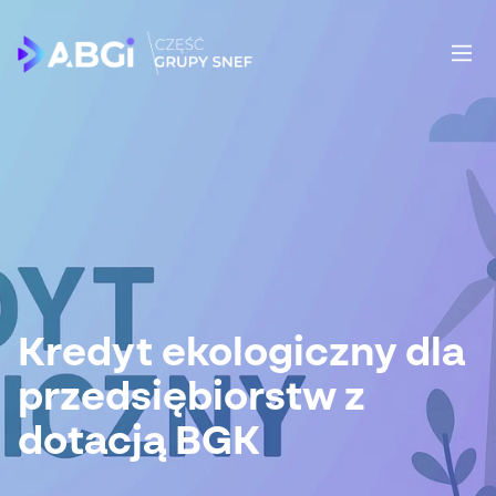
Kredyt ekologiczny dla
przedsiębiorstw z
dotacją BGK