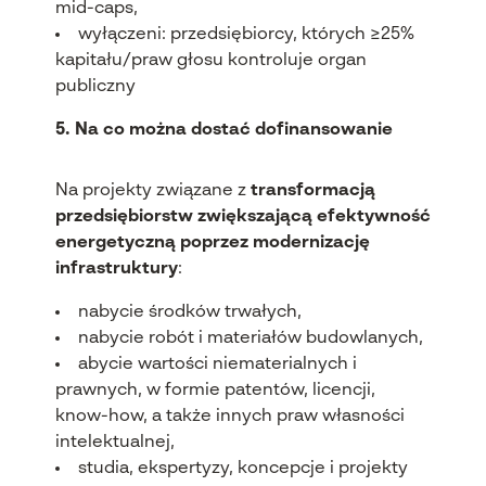
mid-caps,
wyłączeni: przedsiębiorcy, kt
órych
≥
25%
kapita
łu/praw głosu kontroluje organ
publiczny
5. Na co można dostać dofinansowanie
Na projekty związane z
transformacją
przedsiębiorstw zwiększającą efektywność
energetyczną poprzez modernizację
infrastruktury
:
nabycie środk
ów trwa
łych,
nabycie rob
ót i materia
ł
ów budowlanych,
abycie warto
ści niematerialnych i
prawnych, w formie patent
ów, licencji,
know-how, a tak
że innych praw własności
intelektualnej,
studia, ekspertyzy, koncepcje i projekty