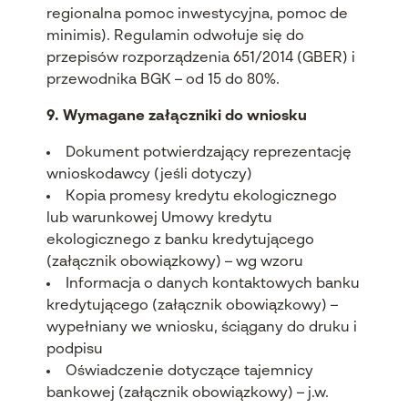
regionalna pomoc inwestycyjna, pomoc de
minimis). Regulamin odwołuje się do
przepis
ów rozporz
ądzenia 651/2014 (GBER) i
przewodnika BGK
– od 15 do 80%.
9. Wymagane za
łączniki do wniosku
Dokument potwierdzający reprezentację
wnioskodawcy (jeśli dotyczy)
Kopia promesy kredytu ekologicznego
lub warunkowej Umowy kredytu
ekologicznego z banku kredytującego
(załącznik obowiązkowy)
–
wg wzoru
Informacja o danych kontaktowych banku
kredytuj
ącego (załącznik obowiązkowy)
–
wype
łniany we wniosku, ściągany do druku i
podpisu
Oświadczenie dotyczące tajemnicy
bankowej (załącznik obowiązkowy)
–
j.w.