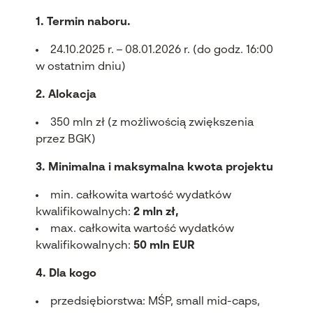
1. Termin naboru.
24.10.2025 r.
– 08.01.2026 r. (do godz. 16:00
w ostatnim dniu)
2. Alokacja
350 mln z
ł (z możliwością zwiększenia
przez BGK)
3. Minimalna i maksymalna kwota projektu
min. całkowita wartość wydatk
ów
kwalifikowalnych:
2 mln z
ł,
max. całkowita wartość wydatk
ów
kwalifikowalnych:
50 mln EUR
4. Dla kogo
przedsi
ębiorstwa: MŚP, small mid-caps,