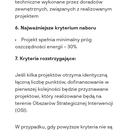
techniczne wykonane przez doradc
ów
zewn
ętrznych, związanych z realizowanym
projektem
6. Najważniejsze kryterium naboru
Projekt spełnia minimalny pr
óg
oszcz
ędności energii
– 30%
7. Kryteria rozstrzygaj
ące:
Jeśli kilka projekt
ów otrzyma identyczn
ą
łączną liczbę punkt
ów, dofinansowanie w
pierwszej kolejno
ści będzie przyznawane
projektowi, kt
óry realizowane b
ędą na
terenie Obszar
ów Strategicznej Interwencji
(OSI).
W przypadku, gdy powy
ższe kryteria nie są