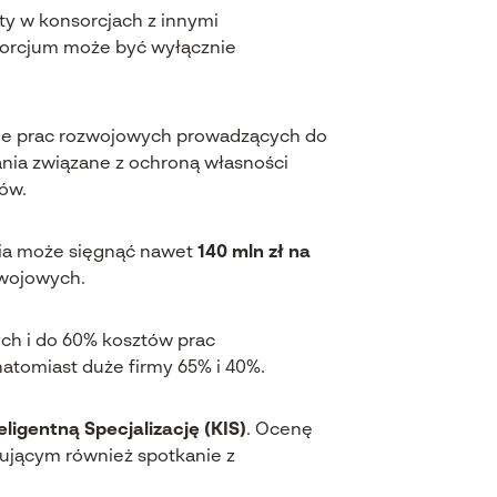
ty w konsorcjach z innymi
sorcjum może być wyłącznie
nie prac rozwojowych prowadzących do
nia związane z ochroną własności
ów.
nia może sięgnąć nawet
140 mln zł na
zwojowych.
ch i do 60% kosztów prac
atomiast duże firmy 65% i 40%.
eligentną Specjalizację (KIS)
. Ocenę
jącym również spotkanie z