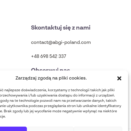
Skontaktuj się z nami
contact@abgi-poland.com
+48 698 542 337
Obserwuj nas
Zarządzaj zgodą na pliki cookies.
ć najlepsze doświadczenia, korzystamy z technologii takich jak pliki
przechowywania i/lub uzyskiwania dostępu do informacji z urządzeń.
gody na te technologie pozwoli nam na przetwarzanie danych, takich
nie użytkownika podczas przeglądania stron lub unikalne identyfikatory
nie. Brak zgody lub jej wycofanie może negatywnie wpłynąć na niektóre
cje.