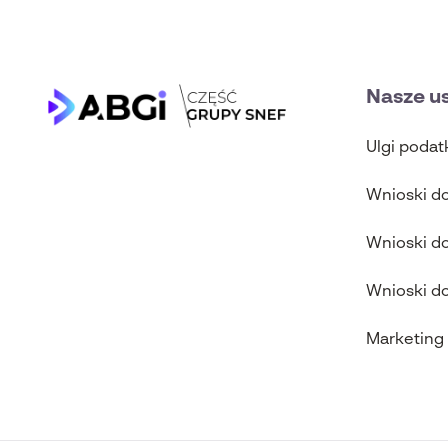
Nasze us
Ulgi poda
Wnioski d
Wnioski d
Wnioski d
Marketing 