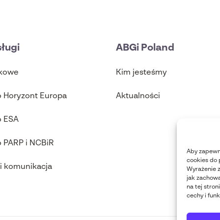
ługi
ABGi Poland
tkowe
Kim jesteśmy
o Horyzont Europa
Aktualności
o ESA
o PARP i NCBiR
Aby zapewni
cookies do 
i komunikacja
Wyrażenie z
jak zachowa
na tej stro
cechy i funk