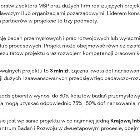
orstw z sektora MŚP oraz dużych firm realizujących projek
adawczymi lub organizacjami pozarządowymi. Liderem kon
 partnerów w projekcie to trzy podmioty.
zację badań przemysłowych i prac rozwojowych lub wyłącz
lub procesowych. Projekt może obejmować również działa
rezultatów projektu oraz rozwojem kompetencji pracownik
owalnych projektu to
3 mln zł
. Łączna kwota dofinansowa
acji dużych i zaawansowanych przedsięwzięć badawczo-ro
przedsiębiorstw wynosi do 80% kosztów badań przemysłowy
a mogą uzyskać odpowiednio 75% i 50% dofinansowania, n
ie jest wpisanie projektu w co najmniej jedną
Krajową Int
ntrum Badań i Rozwoju w dwuetapowym procesie, obejmu