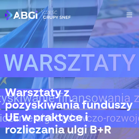
Warsztaty z
pozyskiwania funduszy
UE w praktyce i
rozliczania ulgi B+R