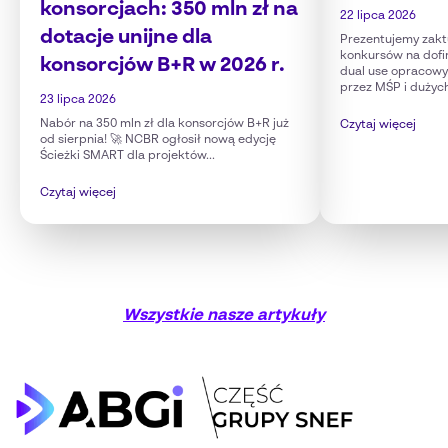
konsorcjach: 350 mln zł na
22 lipca 2026
dotacje unijne dla
Prezentujemy zakt
konkursów na dofi
konsorcjów B+R w 2026 r.
dual use opracow
przez MŚP i dużyc
23 lipca 2026
Nabór na 350 mln zł dla konsorcjów B+R już
Czytaj więcej
od sierpnia! 🚀 NCBR ogłosił nową edycję
Ścieżki SMART dla projektów...
Czytaj więcej
Wszystkie nasze artykuły